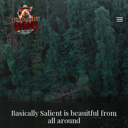
Skip
to
Men
main
content
Basically Salient is beauitful from
all around